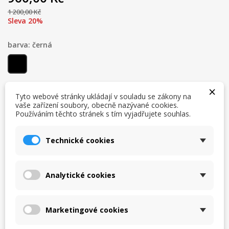
1 200,00 Kč
Sleva 20%
barva: černá
černá
×
Tyto webové stránky ukládají v souladu se zákony na
velikost: S
vaše zařízení soubory, obecně nazývané cookies.
Používáním těchto stránek s tím vyjadřujete souhlas.
S
M
L
XL
XXL
3XL
Technické cookies
Počet
PŘIDAT DO KOŠÍKU
Analytické cookies
skladem

Historie ceny
Marketingové cookies
Nejnižší cena za posledních 30 dní byla
960,00 Kč